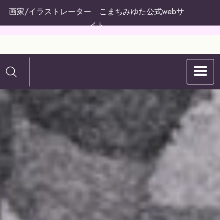
コ
画家/イラストレーター こまちみゆた公式webサ
ン
イト
テ
ン
こまちみゆたの
ツ
へ
WEBサイト
ス
キ
ッ
プ