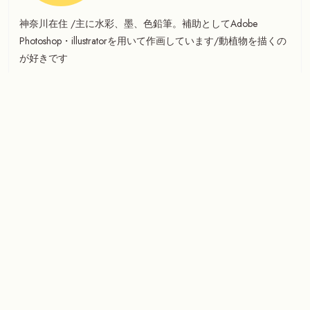
神奈川在住 /主に水彩、墨、色鉛筆。補助としてAdobe
Photoshop・illustratorを用いて作画しています/動植物を描くの
が好きです
ご連絡先→myunmyunmyun@gmail.com
何も見つかりませんでし
た
お探しのコンテンツを見つけられませんでした。検索をお
試しください。
検
索: