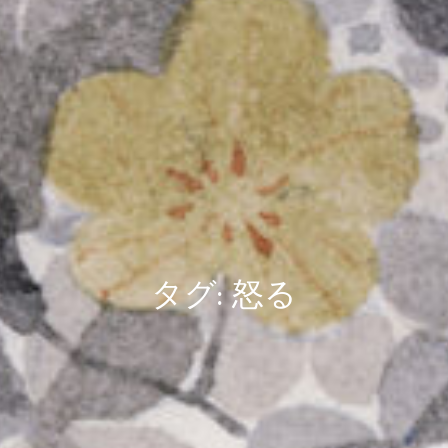
タグ:
怒る