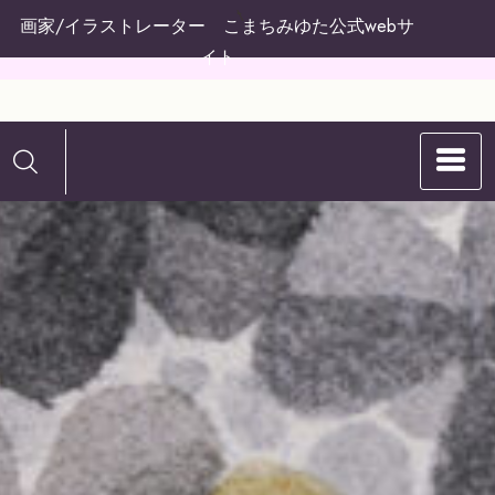
コ
画家/イラストレーター こまちみゆた公式webサ
ン
イト
テ
ン
こまちみゆたの
ツ
へ
WEBサイト
ス
キ
ッ
プ