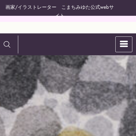
コ
画家/イラストレーター こまちみゆた公式webサ
ン
イト
テ
ン
こまちみゆたの
ツ
へ
WEBサイト
ス
キ
ッ
プ