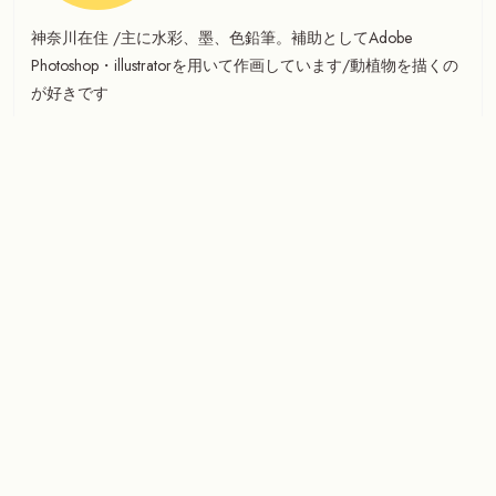
神奈川在住 /主に水彩、墨、色鉛筆。補助としてAdobe
Photoshop・illustratorを用いて作画しています/動植物を描くの
が好きです
ご連絡先→myunmyunmyun@gmail.com
何も見つかりませんでし
た
お探しのコンテンツを見つけられませんでした。検索をお
試しください。
検
索: